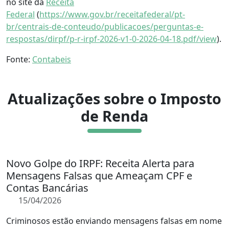
no site da
Receita
Federal
(
https://www.gov.br/receitafederal/pt-
br/centrais-de-conteudo/publicacoes/perguntas-e-
respostas/dirpf/p-r-irpf-2026-v1-0-2026-04-18.pdf/view
)
.
Fonte:
Contabeis
Atualizações sobre o Imposto
de Renda
Novo Golpe do IRPF: Receita Alerta para
Mensagens Falsas que Ameaçam CPF e
Contas Bancárias
15/04/2026
Criminosos estão enviando mensagens falsas em nome